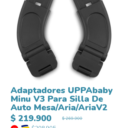
Adaptadores UPPAbaby
Minu V3 Para Silla De
Auto Mesa/Aria/AriaV2
$ 219.900
$ 269.900