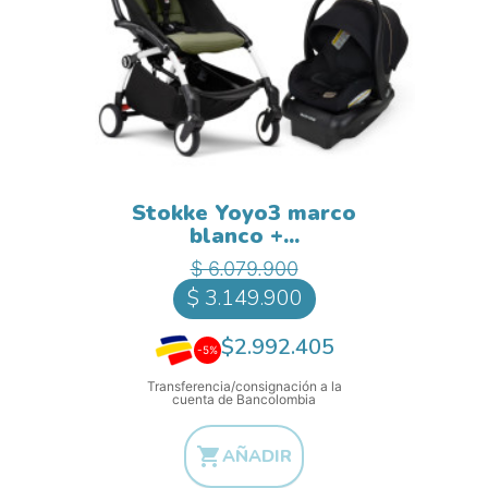
Stokke Yoyo3 marco
blanco +...
Precio base
Precio
$ 6.079.900
$ 3.149.900
$2.992.405
-5%
Transferencia/consignación a la
cuenta de Bancolombia

AÑADIR