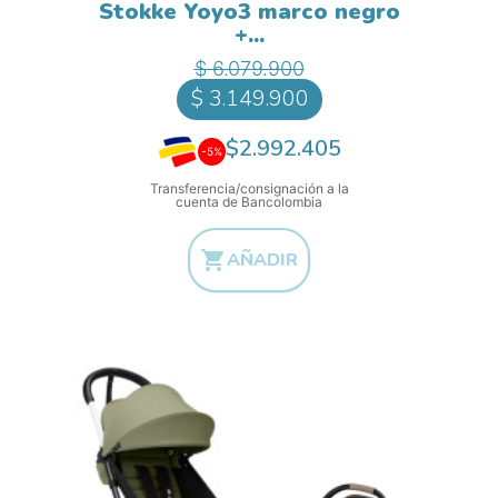
Stokke Yoyo3 marco negro
+...
Precio base
Precio
$ 6.079.900
$ 3.149.900
$2.992.405
-5%
Transferencia/consignación a la
cuenta de Bancolombia

AÑADIR