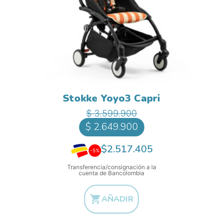
Stokke Yoyo3 Capri
Precio base
Precio
$ 3.599.900
$ 2.649.900
$2.517.405
-5%
Transferencia/consignación a la
cuenta de Bancolombia

AÑADIR