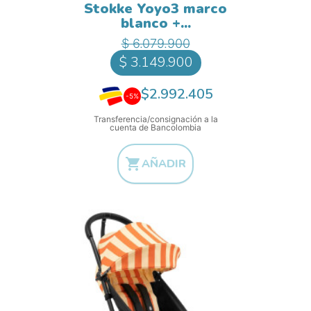
Stokke Yoyo3 marco
blanco +...
Precio base
Precio
$ 6.079.900
$ 3.149.900
$2.992.405
-5%
Transferencia/consignación a la
cuenta de Bancolombia

AÑADIR