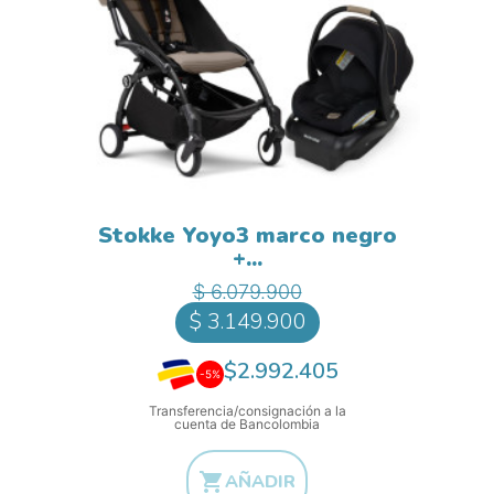
Stokke Yoyo3 marco negro
+...
Precio base
Precio
$ 6.079.900
$ 3.149.900
$2.992.405
-5%
Transferencia/consignación a la
cuenta de Bancolombia

AÑADIR