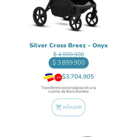
Silver Cross Breez - Onyx
Precio base
Precio
$ 4.999.900
$ 3.899.900
$3.704.905
-5%
Transferencia/consignación a la
cuenta de Bancolombia

AÑADIR