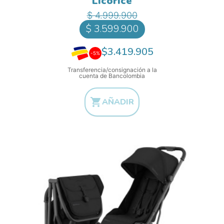
Licorice
Precio base
Precio
$ 4.999.900
$ 3.599.900
$3.419.905
-5%
Transferencia/consignación a la
cuenta de Bancolombia

AÑADIR