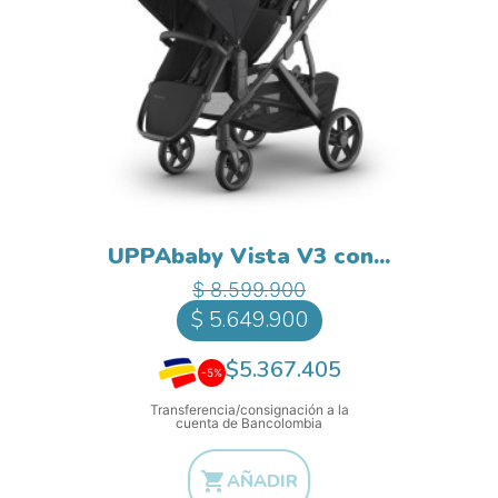
UPPAbaby Vista V3 con...
Precio base
Precio
$ 8.599.900
$ 5.649.900
$5.367.405
-5%
Transferencia/consignación a la
cuenta de Bancolombia

AÑADIR