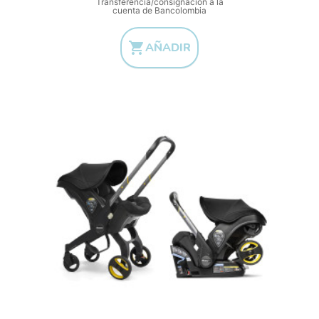
Transferencia/consignación a la
cuenta de Bancolombia

AÑADIR