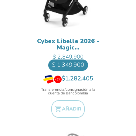
Cybex Libelle 2026 -
Magic...
Precio base
Precio
$ 2.849.900
$ 1.349.900
$1.282.405
-5%
Transferencia/consignación a la
cuenta de Bancolombia

AÑADIR