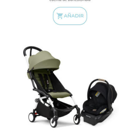

AÑADIR