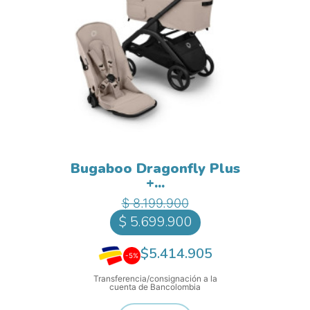
Bugaboo Dragonfly Plus
+...
Precio base
Precio
$ 8.199.900
$ 5.699.900
$5.414.905
-5%
Transferencia/consignación a la
cuenta de Bancolombia