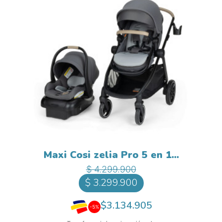
Maxi Cosi zelia Pro 5 en 1...
Precio base
Precio
$ 4.299.900
$ 3.299.900
$3.134.905
-5%