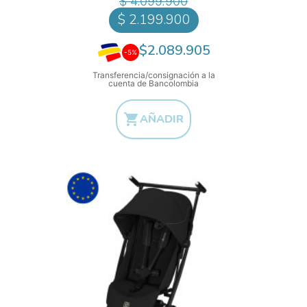
$ 4.099.900
$ 2.199.900
$2.089.905
-5%
Transferencia/consignación a la
cuenta de Bancolombia

AÑADIR