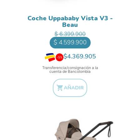
Coche Uppababy Vista V3 -
Beau
Precio base
Precio
$ 6.399.900
$ 4.599.900
$4.369.905
-5%
Transferencia/consignación a la
cuenta de Bancolombia

AÑADIR