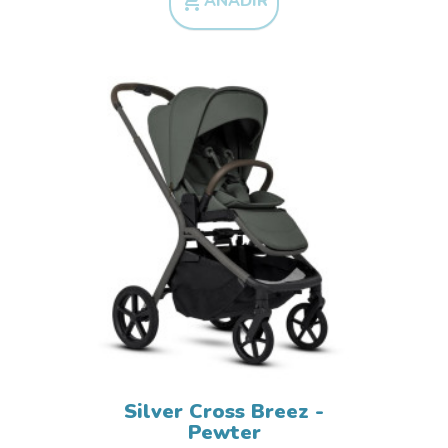

AÑADIR
Silver Cross Breez -
Pewter
Precio base