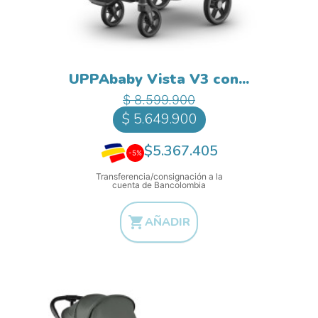
UPPAbaby Vista V3 con...
Precio base
Precio
$ 8.599.900
$ 5.649.900
$5.367.405
-5%
Transferencia/consignación a la
cuenta de Bancolombia

AÑADIR