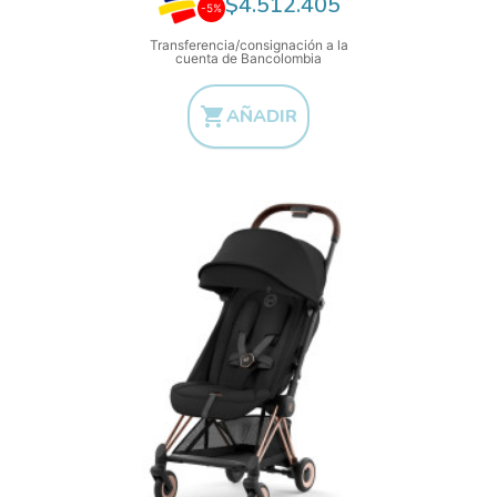
$4.512.405
-5%
Transferencia/consignación a la
cuenta de Bancolombia

AÑADIR