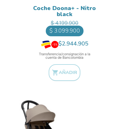
Coche Doona+ - Nitro
black
Precio base
Precio
$ 4.199.900
$ 3.099.900
$2.944.905
-5%
Transferencia/consignación a la
cuenta de Bancolombia

AÑADIR