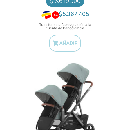
$ 5.649.900
$5.367.405
-5%
Transferencia/consignación a la
cuenta de Bancolombia

AÑADIR