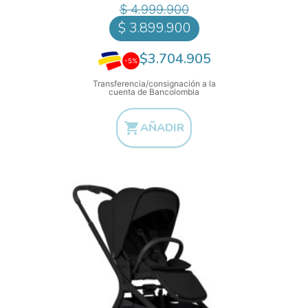
Precio
$ 4.999.900
$ 3.899.900
$3.704.905
-5%
Transferencia/consignación a la
cuenta de Bancolombia

AÑADIR