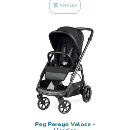

AÑADIR
Peg Perego Veloce -