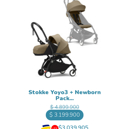
Stokke Yoyo3 + Newborn
Pack...
Precio base
Precio
$ 4.899.900
$ 3.199.900
$3.039.905
-5%