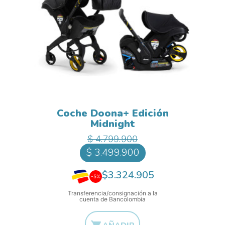
Coche Doona+ Edición
Midnight
Precio base
Precio
$ 4.799.900
$ 3.499.900
$3.324.905
-5%
Transferencia/consignación a la
cuenta de Bancolombia