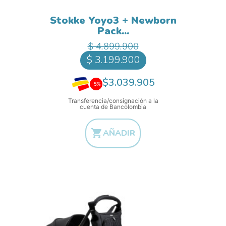
Stokke Yoyo3 + Newborn
Pack...
Precio base
Precio
$ 4.899.900
$ 3.199.900
$3.039.905
-5%
Transferencia/consignación a la
cuenta de Bancolombia

AÑADIR