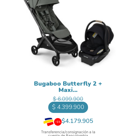
Bugaboo Butterfly 2 +
Maxi...
Precio base
Precio
$ 6.099.900
$ 4.399.900
$4.179.905
-5%
Transferencia/consignación a la
cuenta de Bancolombia