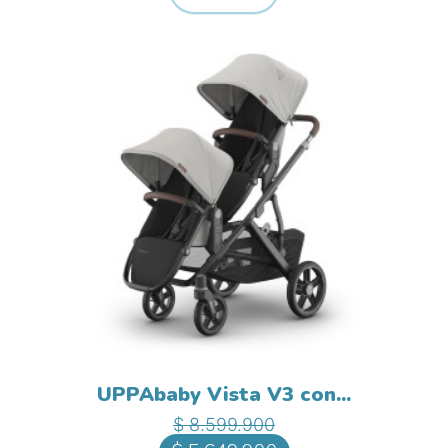
UPPAbaby Vista V3 con...
Precio base
Precio
$ 8.599.900