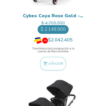
Cybex Coya Rose Gold -...
Precio base
Precio
$ 4.709.900
$ 2.149.900
$2.042.405
-5%
Transferencia/consignación a la
cuenta de Bancolombia

AÑADIR