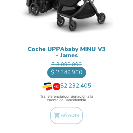
Coche UPPAbaby MINU V3
- James
Precio base
Precio
$ 3.999.900
$ 2.349.900
$2.232.405
-5%
Transferencia/consignación a la
cuenta de Bancolombia

AÑADIR