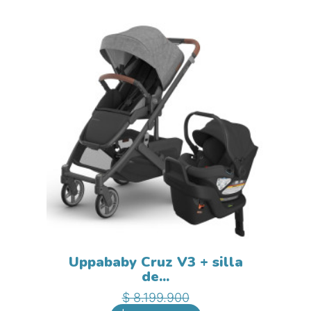
Uppababy Cruz V3 + silla
de...
Precio base
Precio
$ 8.199.900