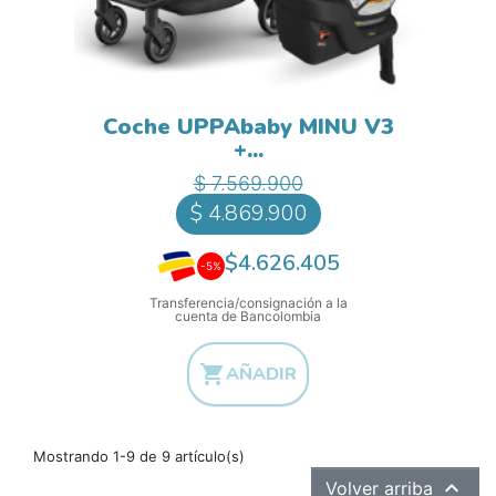
Coche UPPAbaby MINU V3
+...
Precio base
Precio
$ 7.569.900
$ 4.869.900
$4.626.405
-5%
Transferencia/consignación a la
cuenta de Bancolombia

AÑADIR
Mostrando 1-9 de 9 artículo(s)

Volver arriba