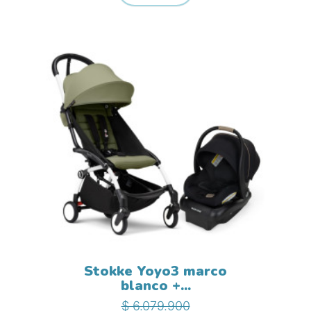
Stokke Yoyo3 marco
blanco +...
Precio base
Precio
$ 6.079.900