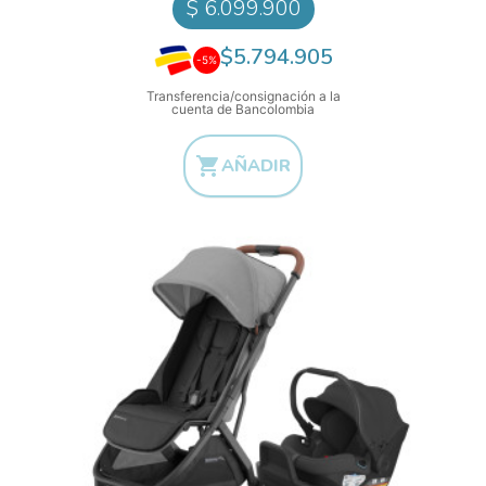
$ 6.099.900
$5.794.905
-5%
Transferencia/consignación a la
cuenta de Bancolombia

AÑADIR