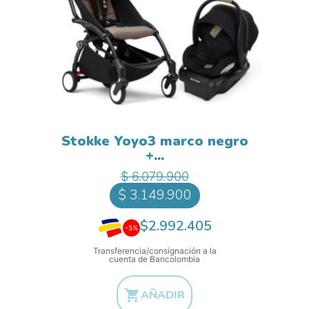
Stokke Yoyo3 marco negro
+...
Precio base
Precio
$ 6.079.900
$ 3.149.900
$2.992.405
-5%
Transferencia/consignación a la
cuenta de Bancolombia

AÑADIR