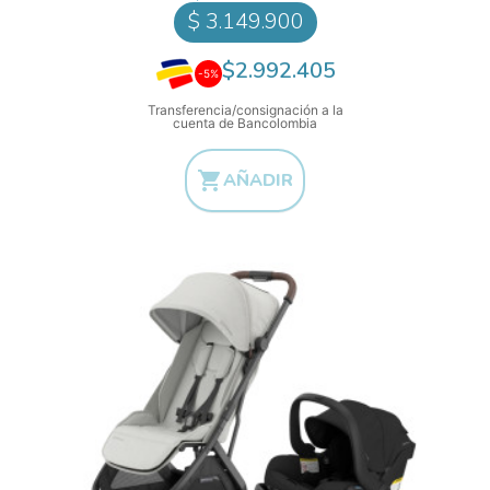
$ 3.149.900
$2.992.405
-5%
Transferencia/consignación a la
cuenta de Bancolombia

AÑADIR