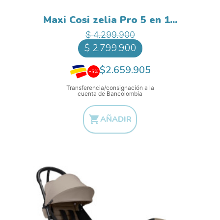
Maxi Cosi zelia Pro 5 en 1...
Precio base
Precio
$ 4.299.900
$ 2.799.900
$2.659.905
-5%
Transferencia/consignación a la
cuenta de Bancolombia

AÑADIR