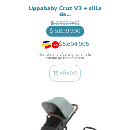
Uppababy Cruz V3 + silla
de...
Precio base
Precio
$ 7.999.900
$ 5.899.900
$5.604.905
-5%
Transferencia/consignación a la
cuenta de Bancolombia

AÑADIR