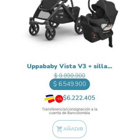
Uppababy Vista V3 + silla...
Precio base
Precio
$ 9.999.900
$ 6.549.900
$6.222.405
-5%
Transferencia/consignación a la
cuenta de Bancolombia

AÑADIR