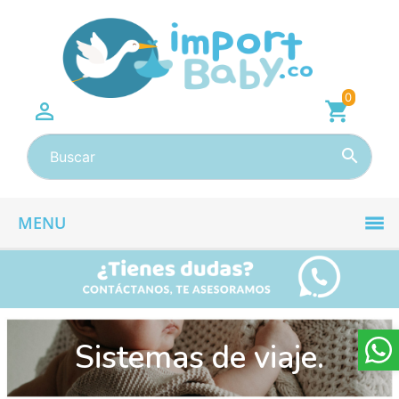
0

shopping_cart

MENU
Sistemas de viaje.