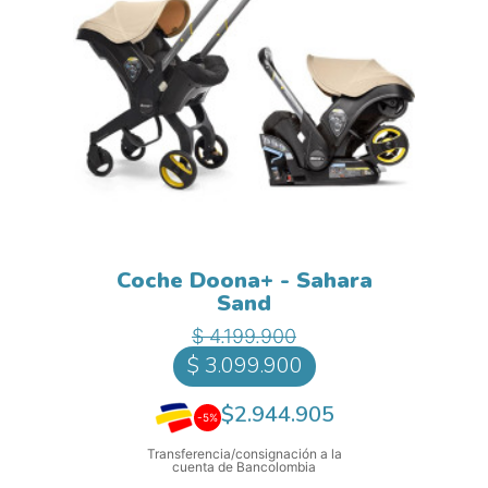
Coche Doona+ - Sahara
Sand
Precio base
Precio
$ 4.199.900
$ 3.099.900
$2.944.905
-5%
Transferencia/consignación a la
cuenta de Bancolombia