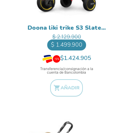
Doona liki trike S3 Slate...
Precio base
Precio
$ 2.129.900
$ 1.499.900
$1.424.905
-5%
Transferencia/consignación a la
cuenta de Bancolombia

AÑADIR