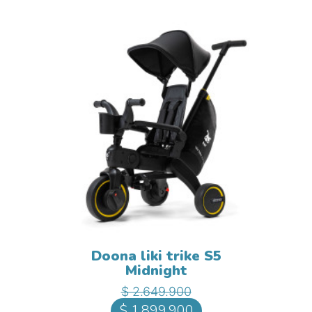
Doona liki trike S5
Midnight
Precio base
Precio
$ 2.649.900
$ 1.899.900