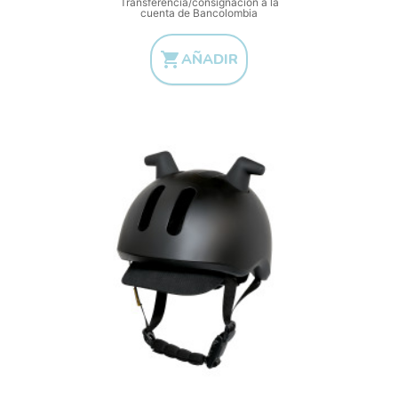
Transferencia/consignación a la
cuenta de Bancolombia

AÑADIR