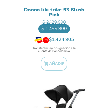
Doona liki trike S3 Blush
Pink
Precio base
Precio
$ 2.129.900
$ 1.499.900
$1.424.905
-5%
Transferencia/consignación a la
cuenta de Bancolombia

AÑADIR