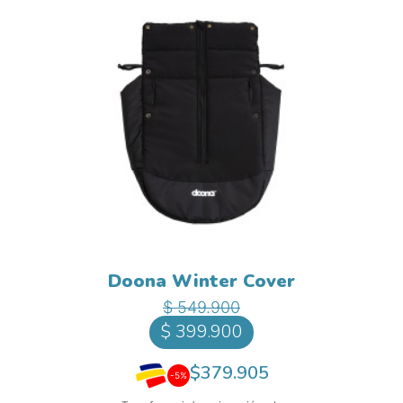
Doona Winter Cover
Precio base
Precio
$ 549.900
$ 399.900
$379.905
-5%