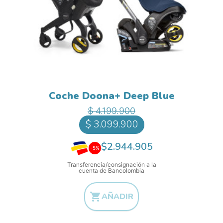
Coche Doona+ Deep Blue
Precio base
Precio
$ 4.199.900
$ 3.099.900
$2.944.905
-5%
Transferencia/consignación a la
cuenta de Bancolombia

AÑADIR