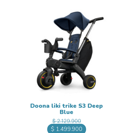
Doona liki trike S3 Deep
Blue
Precio base
Precio
$ 2.129.900
$ 1.499.900