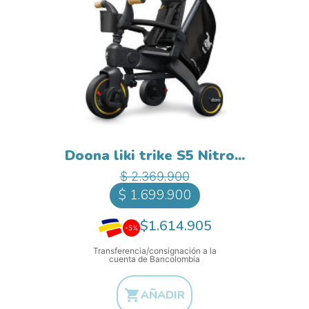
Doona liki trike S5 Nitro...
Precio base
Precio
$ 2.369.900
$ 1.699.900
$1.614.905
-5%
Transferencia/consignación a la
cuenta de Bancolombia

AÑADIR