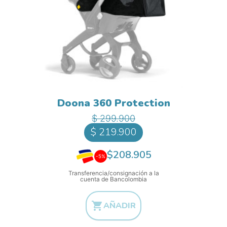
Doona 360 Protection
Precio base
Precio
$ 299.900
$ 219.900
$208.905
-5%
Transferencia/consignación a la
cuenta de Bancolombia

AÑADIR