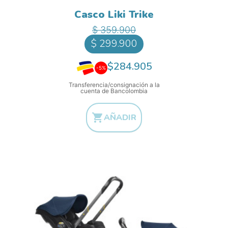
Casco Liki Trike
Precio base
Precio
$ 359.900
$ 299.900
$284.905
-5%
Transferencia/consignación a la
cuenta de Bancolombia

AÑADIR