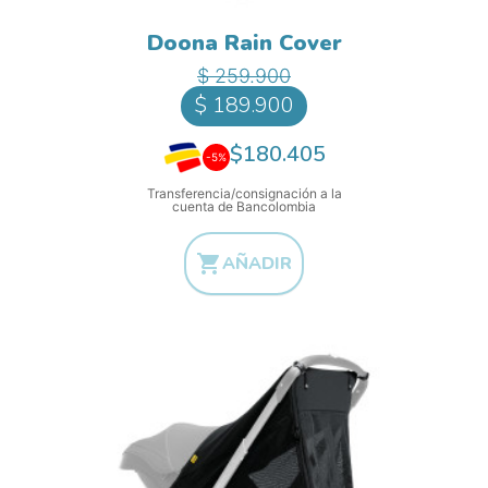
Doona Rain Cover
Precio base
Precio
$ 259.900
$ 189.900
$180.405
-5%
Transferencia/consignación a la
cuenta de Bancolombia

AÑADIR