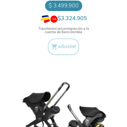
$ 3.499.900
$3.324.905
-5%
Transferencia/consignación a la
cuenta de Bancolombia

AÑADIR