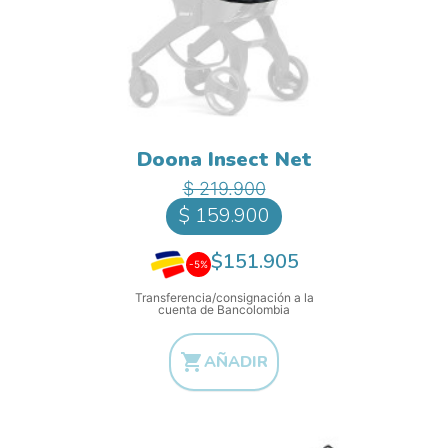
Doona Insect Net
Precio base
Precio
$ 219.900
$ 159.900
$151.905
-5%
Transferencia/consignación a la
cuenta de Bancolombia

AÑADIR