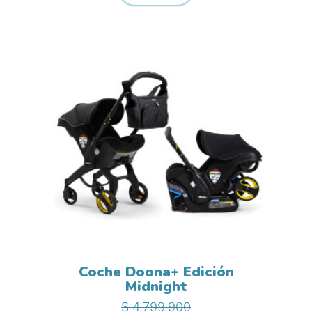
Coche Doona+ Edición
Midnight
Precio base
Precio
$ 4.799.900