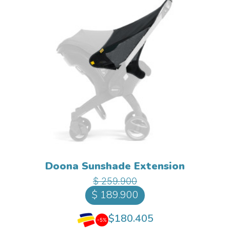
Doona Sunshade Extension
Precio base
Precio
$ 259.900
$ 189.900
$180.405
-5%