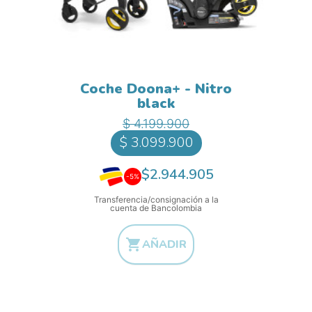
Coche Doona+ - Nitro
black
Precio base
Precio
$ 4.199.900
$ 3.099.900
$2.944.905
-5%
Transferencia/consignación a la
cuenta de Bancolombia

AÑADIR