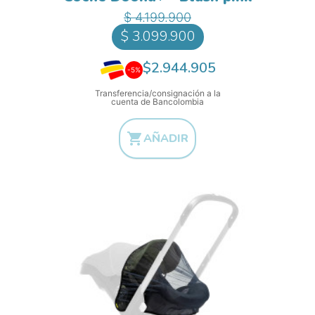
Precio
$ 4.199.900
$ 3.099.900
$2.944.905
-5%
Transferencia/consignación a la
cuenta de Bancolombia

AÑADIR