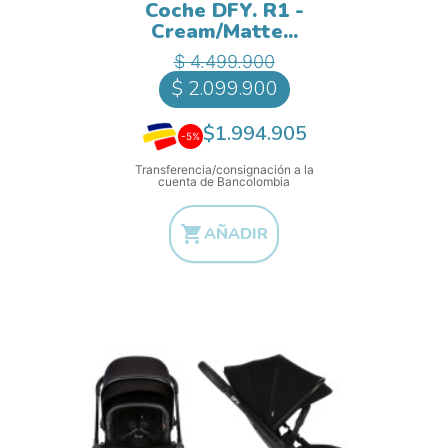
Coche DFY. R1 -
Cream/Matte...
Precio base
Precio
$ 4.499.900
$ 2.099.900
$1.994.905
-5%
Transferencia/consignación a la
cuenta de Bancolombia

AÑADIR