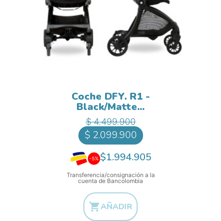
Coche DFY. R1 -
Black/Matte...
Precio base
Precio
$ 4.499.900
$ 2.099.900
$1.994.905
-5%
Transferencia/consignación a la
cuenta de Bancolombia

AÑADIR