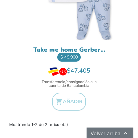
Take me home Gerber...
Precio
$ 49.900
$47.405
-5%
Transferencia/consignación a la
cuenta de Bancolombia

AÑADIR
Mostrando 1-2 de 2 artículo(s)

Volver arriba