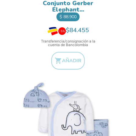
Conjunto Gerber
Elephant...
Precio
$ 88.900
$84.455
-5%
Transferencia/consignación a la
cuenta de Bancolombia

AÑADIR