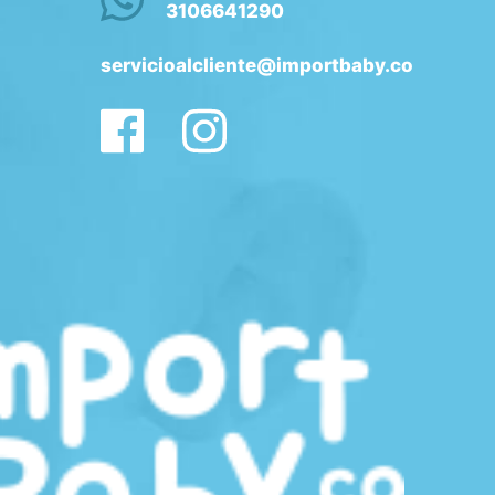
3106641290
servicioalcliente@importbaby.co