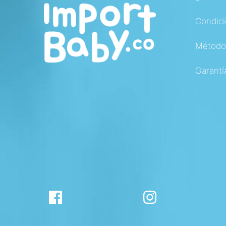
Condici
Método
Garantí