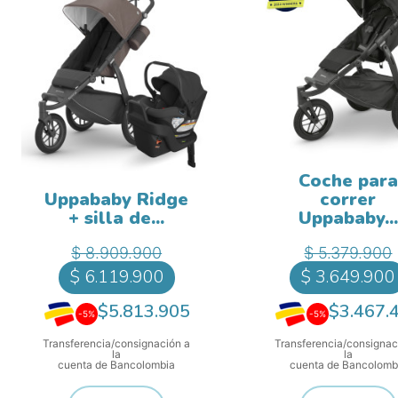
Coche para
Uppababy Ridge
correr
+ silla de...
Uppababy...
Precio base
Precio b
Precio
P
$ 8.909.900
$ 5.379.900
$ 6.119.900
$ 3.649.900
$5.813.905
$3.467.
-5%
-5%
Transferencia/consignación a
Transferencia/consignac
la
la
cuenta de Bancolombia
cuenta de Bancolomb