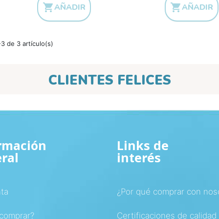


AÑADIR
AÑADIR
3 de 3 artículo(s)
CLIENTES FELICES
rmación
Links de
ral
interés
ta
¿Por qué comprar con nos
comprar?
Certificaciones de calidad