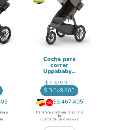
Coche para
correr
Uppababy...
ase
Precio base
recio
Precio
$ 5.379.900
$ 3.649.900
405
$3.467.405
-5%
ión a
Transferencia/consignación a
la
ia
cuenta de Bancolombia