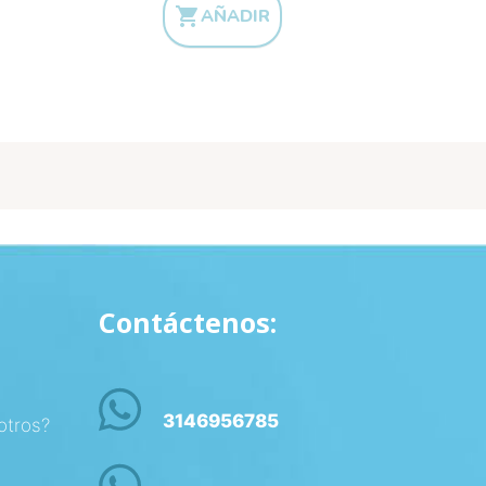

AÑADIR
Contáctenos:
3146956785
otros?