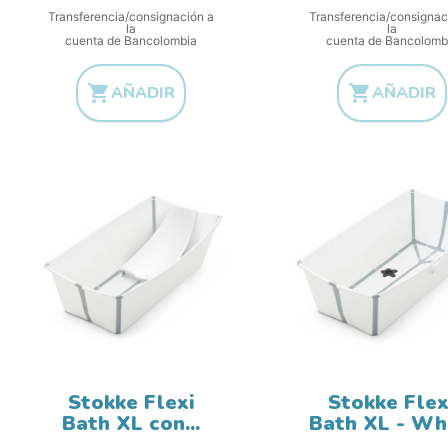
Transferencia/consignación a
Transferencia/consignac
la
la
cuenta de Bancolombia
cuenta de Bancolomb


AÑADIR
AÑADIR
Stokke Flexi
Stokke Flex
Bath XL con...
Bath XL - Wh
Precio base
Precio b