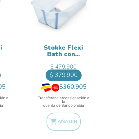
i
Stokke Flexi
Bath con...
ase
Precio base
ecio
Precio
$ 479.900
$ 379.900
05
$360.905
-5%
ión a
Transferencia/consignación a
la
ia
cuenta de Bancolombia

AÑADIR