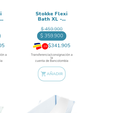
i
Stokke Flexi
..
Bath XL -...
ase
Precio base
ecio
Precio
$ 459.900
$ 359.900
05
$341.905
-5%
ión a
Transferencia/consignación a
la
ia
cuenta de Bancolombia

AÑADIR