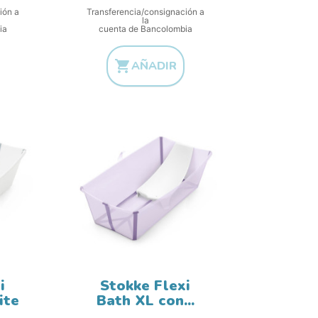
ión a
Transferencia/consignación a
la
ia
cuenta de Bancolombia

AÑADIR
i
Stokke Flexi
ite
Bath XL con...
ase
Precio base