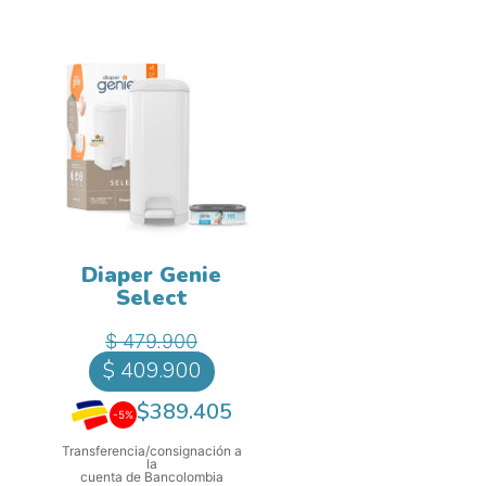
Diaper Genie
Select
Precio base
Precio
$ 479.900
$ 409.900
$389.405
-5%
Transferencia/consignación a
la
cuenta de Bancolombia