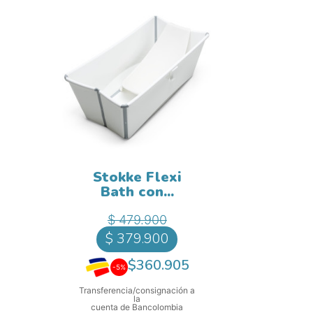
Stokke Flexi
Bath con...
Precio base
Precio
$ 479.900
$ 379.900
$360.905
-5%
Transferencia/consignación a
la
cuenta de Bancolombia