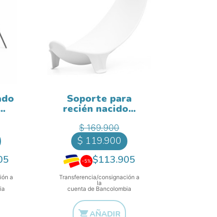
ado
Soporte para
..
recién nacido...
ase
Precio base
ecio
Precio
$ 169.900
$ 119.900
05
$113.905
-5%
ión a
Transferencia/consignación a
la
ia
cuenta de Bancolombia

AÑADIR