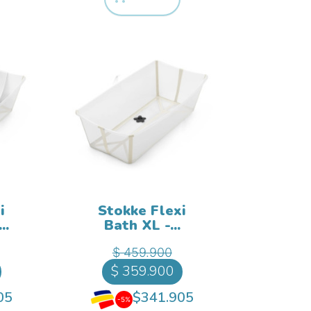
i
Stokke Flexi
..
Bath XL -...
ase
Precio base
ecio
Precio
$ 459.900
$ 359.900
05
$341.905
-5%