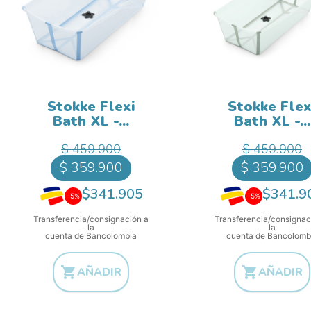
Stokke Flexi
Stokke Flex
Bath XL -...
Bath XL -...
Precio base
Precio b
Precio
Pr
$ 459.900
$ 459.900
$ 359.900
$ 359.900
$341.905
$341.9
-5%
-5%
Transferencia/consignación a
Transferencia/consignac
la
la
cuenta de Bancolombia
cuenta de Bancolomb


AÑADIR
AÑADIR