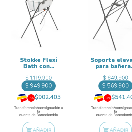
Stokke Flexi
Soporte elev
Bath con...
para bañera.
Precio base
Precio b
Precio
Pr
$ 1.119.900
$ 649.900
$ 949.900
$ 569.900
$902.405
$541.4
-5%
-5%
Transferencia/consignación a
Transferencia/consignac
la
la
cuenta de Bancolombia
cuenta de Bancolomb


AÑADIR
AÑADIR