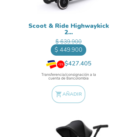
Scoot & Ride Highwaykick
2...
Precio base
Precio
$ 639.900
$ 449.900
$427.405
-5%
Transferencia/consignación a la
cuenta de Bancolombia

AÑADIR