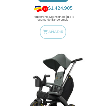
$1.424.905
-5%
Transferencia/consignación a la
cuenta de Bancolombia

AÑADIR