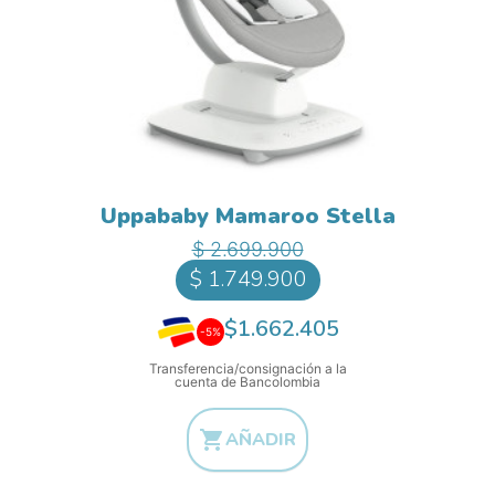
Uppababy Mamaroo Stella
Precio base
Precio
$ 2.699.900
$ 1.749.900
$1.662.405
-5%
Transferencia/consignación a la
cuenta de Bancolombia

AÑADIR