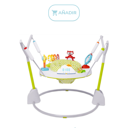

AÑADIR