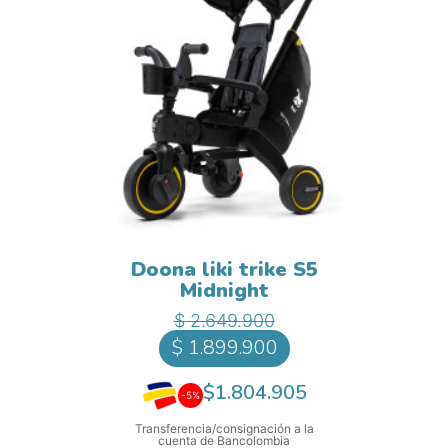
Doona liki trike S5
Midnight
Precio base
Precio
$ 2.649.900
$ 1.899.900
$1.804.905
-5%
Transferencia/consignación a la
cuenta de Bancolombia