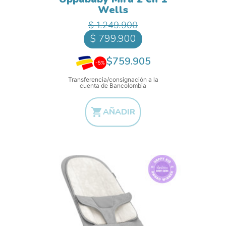
Wells
Precio base
Precio
$ 1.249.900
$ 799.900
$759.905
-5%
Transferencia/consignación a la
cuenta de Bancolombia

AÑADIR