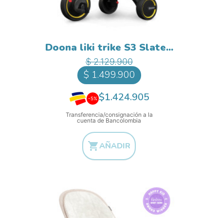
Doona liki trike S3 Slate...
Precio base
Precio
$ 2.129.900
$ 1.499.900
$1.424.905
-5%
Transferencia/consignación a la
cuenta de Bancolombia

AÑADIR