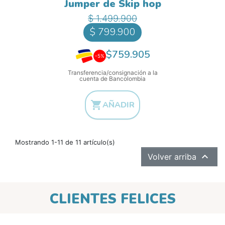
Jumper de Skip hop
Precio base
Precio
$ 1.499.900
$ 799.900
$759.905
-5%
Transferencia/consignación a la
cuenta de Bancolombia

AÑADIR
Mostrando 1-11 de 11 artículo(s)

Volver arriba
CLIENTES FELICES