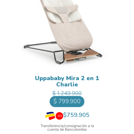
Uppababy Mira 2 en 1
Charlie
Precio base
Precio
$ 1.249.900
$ 799.900
$759.905
-5%
Transferencia/consignación a la
cuenta de Bancolombia