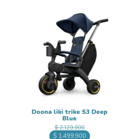
Doona liki trike S3 Deep
Blue
Precio base
Precio
$ 2.129.900
$ 1.499.900