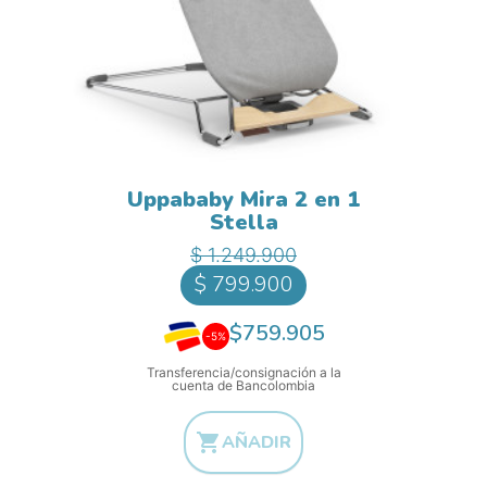
Uppababy Mira 2 en 1
Stella
Precio base
Precio
$ 1.249.900
$ 799.900
$759.905
-5%
Transferencia/consignación a la
cuenta de Bancolombia

AÑADIR