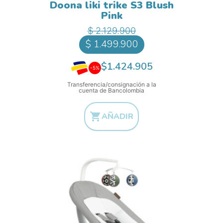
Doona liki trike S3 Blush
Pink
Precio base
Precio
$ 2.129.900
$ 1.499.900
$1.424.905
-5%
Transferencia/consignación a la
cuenta de Bancolombia

AÑADIR