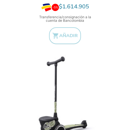
$1.614.905
-5%
Transferencia/consignación a la
cuenta de Bancolombia

AÑADIR