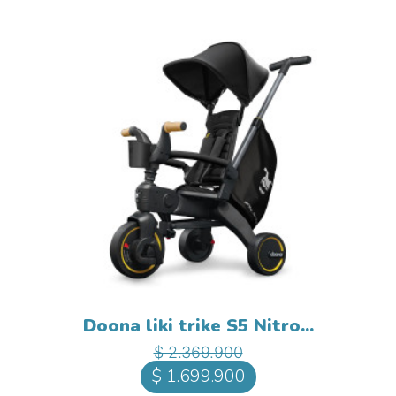
Doona liki trike S5 Nitro...
Precio base
Precio
$ 2.369.900
$ 1.699.900