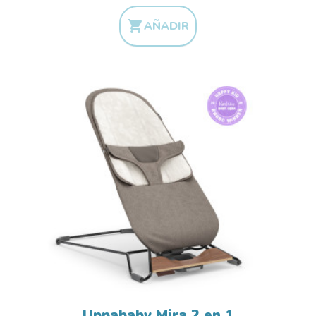

AÑADIR
Uppababy Mira 2 en 1