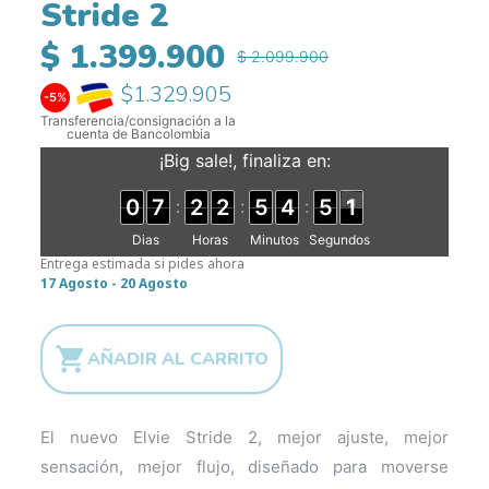
Stride 2
$ 1.399.900
$ 2.099.900
$1.329.905
-5%
Transferencia/consignación a la
cuenta de Bancolombia
¡Big sale!, finaliza en:
0
7
2
2
5
4
5
0
:
:
:
Dias
Horas
Minutos
Segundos
Entrega estimada si pides ahora
17 Agosto - 20 Agosto

AÑADIR AL CARRITO
El nuevo Elvie Stride 2, mejor ajuste, mejor
sensación, mejor flujo, diseñado para moverse