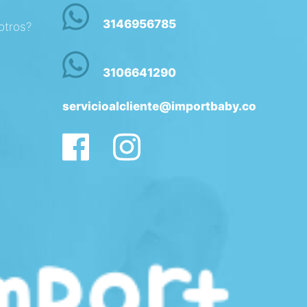
3146956785
otros?
3106641290
servicioalcliente@importbaby.co