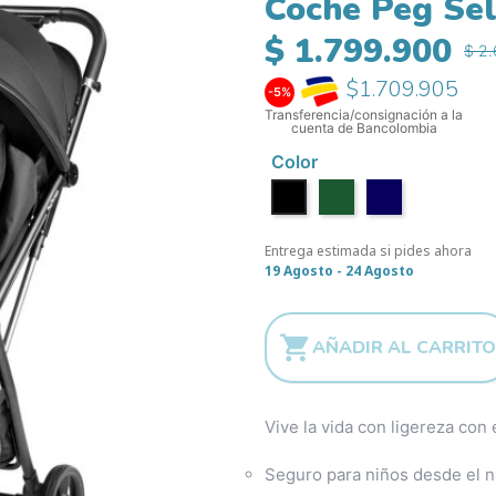
Coche Peg Sel
$ 1.799.900
$ 2
$1.709.905
-5%
Transferencia/consignación a la
cuenta de Bancolombia
Color
True Black
Metal
Blue Shine
Entrega estimada si pides ahora
19 Agosto - 24 Agosto

AÑADIR AL CARRITO
Vive la vida con ligereza con 
Seguro para niños desde el na