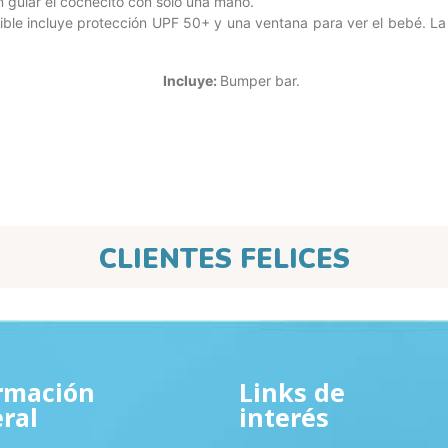
n guiar el cochecito con solo una mano.
ible incluye protección UPF 50+ y una ventana para ver el bebé. L
Incluye:
Bumper bar.
CLIENTES FELICES
rmación
Links de
ral
interés