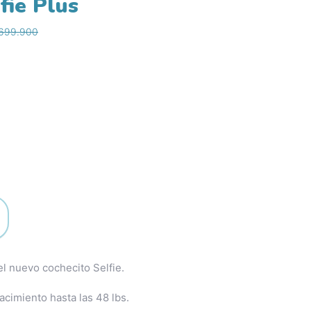
fie Plus
.699.900
el nuevo cochecito Selfie.
cimiento hasta las 48 lbs.